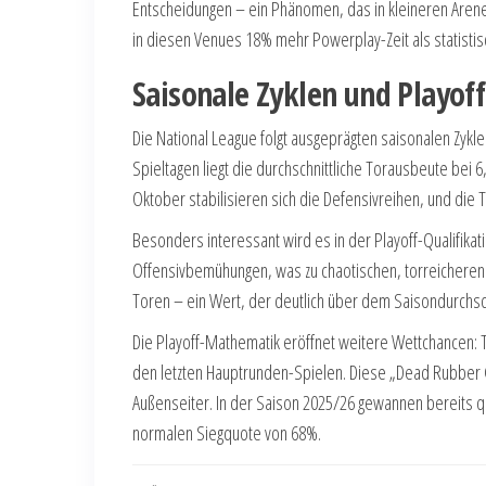
Entscheidungen – ein Phänomen, das in kleineren Aren
in diesen Venues 18% mehr Powerplay-Zeit als statistis
Saisonale Zyklen und Playo
Die National League folgt ausgeprägten saisonalen Zykl
Spieltagen liegt die durchschnittliche Torausbeute bei 6
Oktober stabilisieren sich die Defensivreihen, und die T
Besonders interessant wird es in der Playoff-Qualifik
Offensivbemühungen, was zu chaotischen, torreicheren 
Toren – ein Wert, der deutlich über dem Saisondurchschn
Die Playoff-Mathematik eröffnet weitere Wettchancen: Tea
den letzten Hauptrunden-Spielen. Diese „Dead Rubber 
Außenseiter. In der Saison 2025/26 gewannen bereits qu
normalen Siegquote von 68%.