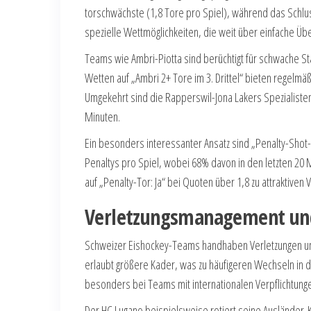
torschwächste (1,8 Tore pro Spiel), während das Schluss
spezielle Wettmöglichkeiten, die weit über einfache Ü
Teams wie Ambri-Piotta sind berüchtigt für schwache Sta
Wetten auf „Ambri 2+ Tore im 3. Drittel“ bieten regelmäß
Umgekehrt sind die Rapperswil-Jona Lakers Spezialisten 
Minuten.
Ein besonders interessanter Ansatz sind „Penalty-Shot-W
Penaltys pro Spiel, wobei 68% davon in den letzten 20 
auf „Penalty-Tor: Ja“ bei Quoten über 1,8 zu attraktiven
Verletzungsmanagement und 
Schweizer Eishockey-Teams handhaben Verletzungen und
erlaubt größere Kader, was zu häufigeren Wechseln in d
besonders bei Teams mit internationalen Verpflichtung
Der HC Lugano beispielsweise rotiert seine Ausländer-Ko