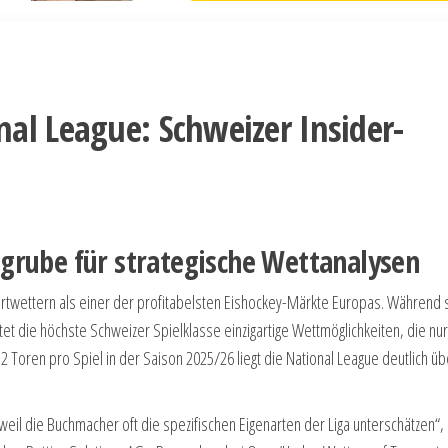
al League: Schweizer Insider-
dgrube für strategische Wettanalysen
ortwettern als einer der profitabelsten Eishockey-Märkte Europas. Während 
et die höchste Schweizer Spielklasse einzigartige Wettmöglichkeiten, die nur
6,2 Toren pro Spiel in der Saison 2025/26 liegt die National League deutlich üb
 weil die Buchmacher oft die spezifischen Eigenarten der Liga unterschätzen“,