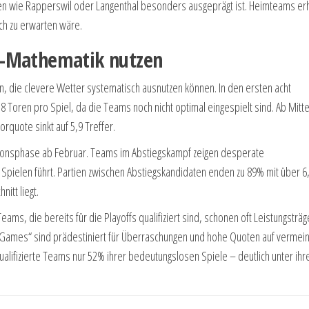
en wie Rapperswil oder Langenthal besonders ausgeprägt ist. Heimteams er
ch zu erwarten wäre.
ff-Mathematik nutzen
en, die clevere Wetter systematisch ausnutzen können. In den ersten acht
,8 Toren pro Spiel, da die Teams noch nicht optimal eingespielt sind. Ab Mitt
orquote sinkt auf 5,9 Treffer.
ationsphase ab Februar. Teams im Abstiegskampf zeigen desperate
Spielen führt. Partien zwischen Abstiegskandidaten enden zu 89% mit über 6
itt liegt.
ms, die bereits für die Playoffs qualifiziert sind, schonen oft Leistungsträge
Games“ sind prädestiniert für Überraschungen und hohe Quoten auf vermein
alifizierte Teams nur 52% ihrer bedeutungslosen Spiele – deutlich unter ihr