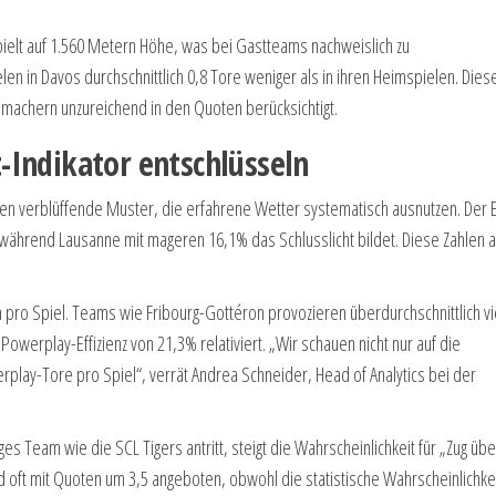
spielt auf 1.560 Metern Höhe, was bei Gastteams nachweislich zu
en in Davos durchschnittlich 0,8 Tore weniger als in ihren Heimspielen. Dies
achern unzureichend in den Quoten berücksichtigt.
-Indikator entschlüsseln
ren verblüffende Muster, die erfahrene Wetter systematisch ausnutzen. Der 
 während Lausanne mit mageren 16,1% das Schlusslicht bildet. Diese Zahlen a
 pro Spiel. Teams wie Fribourg-Gottéron provozieren überdurchschnittlich vi
owerplay-Effizienz von 21,3% relativiert. „Wir schauen nicht nur auf die
rplay-Tore pro Spiel“, verrät Andrea Schneider, Head of Analytics bei der
ges Team wie die SCL Tigers antritt, steigt die Wahrscheinlichkeit für „Zug übe
d oft mit Quoten um 3,5 angeboten, obwohl die statistische Wahrscheinlichkei