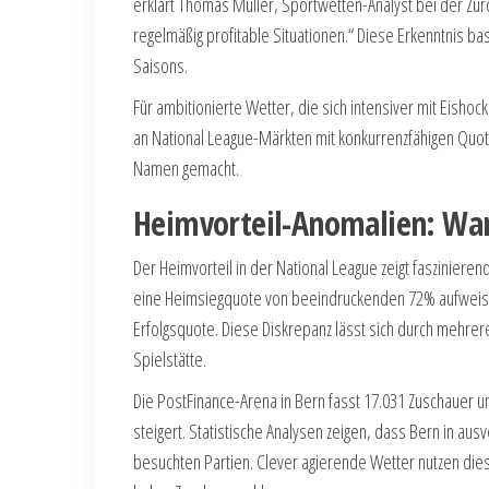
erklärt Thomas Müller, Sportwetten-Analyst bei der Zü
regelmäßig profitable Situationen.“ Diese Erkenntnis bas
Saisons.
Für ambitionierte Wetter, die sich intensiver mit Eisho
an National League-Märkten mit konkurrenzfähigen Quoten
Namen gemacht.
Heimvorteil-Anomalien: War
Der Heimvorteil in der National League zeigt faszini
eine Heimsiegquote von beeindruckenden 72% aufweisen
Erfolgsquote. Diese Diskrepanz lässt sich durch mehrer
Spielstätte.
Die PostFinance-Arena in Bern fasst 17.031 Zuschauer 
steigert. Statistische Analysen zeigen, dass Bern in au
besuchten Partien. Clever agierende Wetter nutzen dies