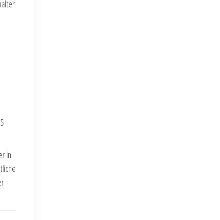
halten
e
,5
r in
tliche
er