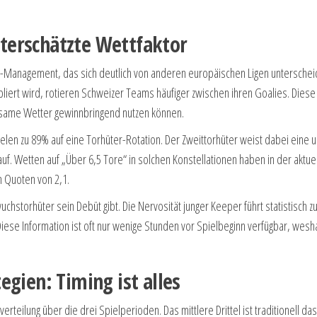
terschätzte Wettfaktor
ter-Management, das sich deutlich von anderen europäischen Ligen unterschei
liert wird, rotieren Schweizer Teams häufiger zwischen ihren Goalies. Diese
rksame Wetter gewinnbringend nutzen können.
elen zu 89% auf eine Torhüter-Rotation. Der Zweittorhüter weist dabei eine 
auf. Wetten auf „Über 6,5 Tore“ in solchen Konstellationen haben in der aktue
n Quoten von 2,1.
chstorhüter sein Debüt gibt. Die Nervosität junger Keeper führt statistisch zu
Diese Information ist oft nur wenige Stunden vor Spielbeginn verfügbar, wesh
egien: Timing ist alles
rteilung über die drei Spielperioden. Das mittlere Drittel ist traditionell das