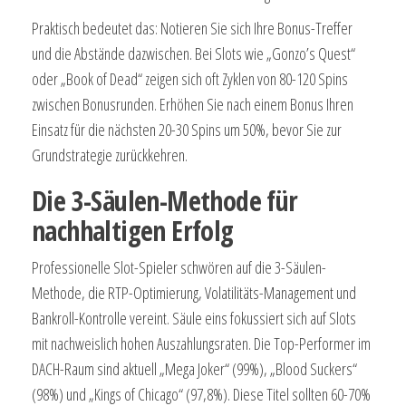
Praktisch bedeutet das: Notieren Sie sich Ihre Bonus-Treffer
und die Abstände dazwischen. Bei Slots wie „Gonzo’s Quest“
oder „Book of Dead“ zeigen sich oft Zyklen von 80-120 Spins
zwischen Bonusrunden. Erhöhen Sie nach einem Bonus Ihren
Einsatz für die nächsten 20-30 Spins um 50%, bevor Sie zur
Grundstrategie zurückkehren.
Die 3-Säulen-Methode für
nachhaltigen Erfolg
Professionelle Slot-Spieler schwören auf die 3-Säulen-
Methode, die RTP-Optimierung, Volatilitäts-Management und
Bankroll-Kontrolle vereint. Säule eins fokussiert sich auf Slots
mit nachweislich hohen Auszahlungsraten. Die Top-Performer im
DACH-Raum sind aktuell „Mega Joker“ (99%), „Blood Suckers“
(98%) und „Kings of Chicago“ (97,8%). Diese Titel sollten 60-70%