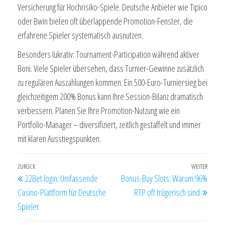
Versicherung für Hochrisiko-Spiele. Deutsche Anbieter wie Tipico
oder Bwin bieten oft überlappende Promotion-Fenster, die
erfahrene Spieler systematisch ausnutzen.
Besonders lukrativ: Tournament-Participation während aktiver
Boni. Viele Spieler übersehen, dass Turnier-Gewinne zusätzlich
zu regulären Auszahlungen kommen. Ein 500-Euro-Turniersieg bei
gleichzeitigem 200% Bonus kann Ihre Session-Bilanz dramatisch
verbessern. Planen Sie Ihre Promotion-Nutzung wie ein
Portfolio-Manager – diversifiziert, zeitlich gestaffelt und immer
mit klaren Ausstiegspunkten.
Beitragsnavigation
Vorheriger
ZURÜCK
WEITER
Nächs
22Bet login: Umfassende
Bonus-Buy Slots: Warum 96%
Beitrag
Beitra
Casino-Plattform für Deutsche
RTP oft trügerisch sind
Spieler