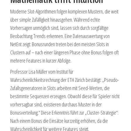
Moderne Slot-Algorithmen folgen komplexen Mustern, die weit
über simple Zufälligkeit hinausgehen. Während echte
Vorhersagen unmöglich sind, lassen sich durch sorgfältige
Beobachtung Trends erkennen. Eine Datenauswertung von
NetEnt zeigt: Bonusrunden treten bei den meisten Slots in
Clustern auf – nach einer längeren Phase ohne Bonus folgen oft
mehrere Features in kurzer Abfolge.
Professor Lisa Müller vom Institut für
Wahrscheinlichkeitsrechnung der ETH Zürich bestätigt: „Pseudo-
Zufallsgeneratoren in Slots arbeiten mit Seed-Werten, die
bestimmte Sequenzen erzeugen. Obwohl diese für Spieler nicht
vorhersagbar sind, existieren durchaus Muster in der
Bonusverteilung.“ Diese Erkenntnis führt zur „Cluster-Strategie“:
Nach einem Bonus die Einsätze kurzzeitig erhöhen, da die
Wahrscheinlichkeit für weitere Features steigt.