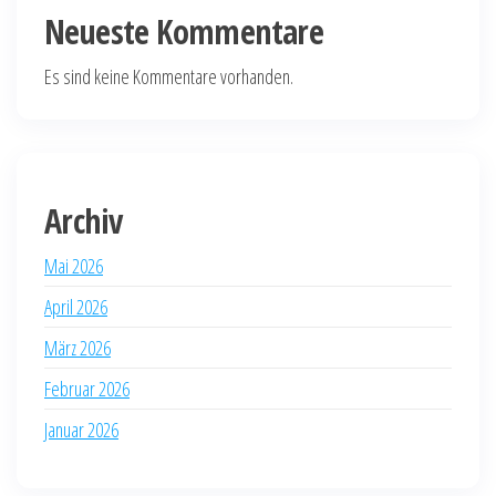
Neueste Kommentare
Es sind keine Kommentare vorhanden.
Archiv
Mai 2026
April 2026
März 2026
Februar 2026
Januar 2026