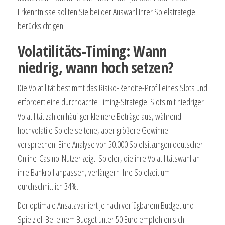
Erkenntnisse sollten Sie bei der Auswahl Ihrer Spielstrategie
berücksichtigen.
Volatilitäts-Timing: Wann
niedrig, wann hoch setzen?
Die Volatilität bestimmt das Risiko-Rendite-Profil eines Slots und
erfordert eine durchdachte Timing-Strategie. Slots mit niedriger
Volatilität zahlen häufiger kleinere Beträge aus, während
hochvolatile Spiele seltene, aber größere Gewinne
versprechen. Eine Analyse von 50.000 Spielsitzungen deutscher
Online-Casino-Nutzer zeigt: Spieler, die ihre Volatilitätswahl an
ihre Bankroll anpassen, verlängern ihre Spielzeit um
durchschnittlich 34%.
Der optimale Ansatz variiert je nach verfügbarem Budget und
Spielziel. Bei einem Budget unter 50 Euro empfehlen sich