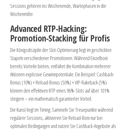
Sessions gehören ins Wochenende, Wartephasen in die
Wochenmitte.
Advanced RTP-Hacking:
Promotion-Stacking für Profis
Die Königsdisziplin der Slot-Optimierung liegt im geschickten
Stapeln verschiedener Promotionen. Während Einzelboni
bereits Vorteile bieten, entfaltet die Kombination mehrerer
Aktionen explosive Gewinnpotentiale. Ein Beispiel: Cashback-
Bonus (10%) + Reload-Bonus (50%) + VIP-Rakeback (5%)
können den effektiven RTP eines 96%-Slots auf über 101%
steigern – ein mathematisch garantierter Vorteil.
Die Kunst liegt im Timing. Sammeln Sie Treuepunkte während
regulärer Sessions, aktivieren Sie Reload-Boni nur bei
optimalen Bedingungen und nutzen Sie Cashback-Angebote als