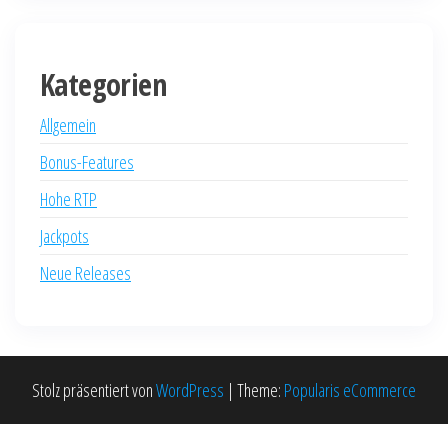
Kategorien
Allgemein
Bonus-Features
Hohe RTP
Jackpots
Neue Releases
Stolz präsentiert von
WordPress
|
Theme:
Popularis eCommerce